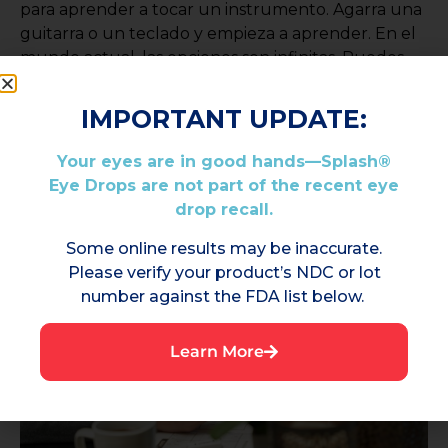
para aprender a tocar un instrumento. Agarra una
guitarra o un teclado y empieza a aprender. En el
mundo actual, las opciones son infinitas. Puedes
usar YouTube, Yousician, Chordify o un tutor en
línea para aprender rápidamente algún
IMPORTANT UPDATE:
instrumento. Esto mantendrá tus manos y tu
cerebro en forma y te hará sentir muy orgulloso
Your eyes are in good hands—Splash®
de ti mismo.
Eye Drops are not part of the recent eye
drop recall.
Some online results may be inaccurate.
Please verify your product’s NDC or lot
number against the FDA list below.
Learn More