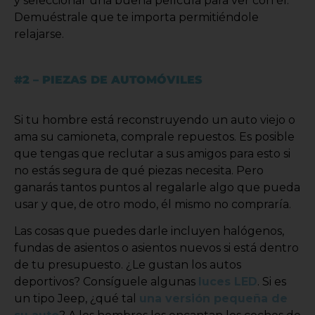
y seleccionar una buena película para ver con él.
Demuéstrale que te importa permitiéndole
relajarse.
#2 – PIEZAS DE AUTOMÓVILES
Si tu hombre está reconstruyendo un auto viejo o
ama su camioneta, comprale repuestos. Es posible
que tengas que reclutar a sus amigos para esto si
no estás segura de qué piezas necesita. Pero
ganarás tantos puntos al regalarle algo que pueda
usar y que, de otro modo, él mismo no compraría.
Las cosas que puedes darle incluyen halógenos,
fundas de asientos o asientos nuevos si está dentro
de tu presupuesto. ¿Le gustan los autos
deportivos? Consíguele algunas
luces LED
. Si es
un tipo Jeep, ¿qué tal
una versión pequeña de