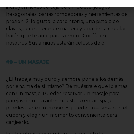
incluyen llaves de caja de trinquete, juegos
hexagonales, barras rompedoras y herramientas de
presión. Si le gusta la carpintería, una pistola de
clavos, abrazaderas de madera y una sierra circular
harán que te ame para siempre. Confía en
nosotros. Sus amigos estarán celosos de él.
#8 – UN MASAJE
¿El trabaja muy duro y siempre pone a los demás
por encima de sí mismo? Demuéstrale que lo amas
con un masaje. Puedes reservar un masaje para
parejas si nunca antes ha estado en un spa, o
puedes darle un cupón. El puede quedarse con el
cupón y elegir un momento conveniente para
canjearlo.
Los hombres a menudo pasan por alto la