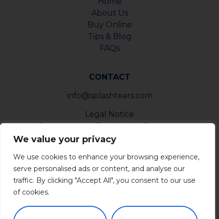
Home
About Us
Buy Online
Tips & Blog
FAQs
CONTACT
info@splashtears.com
Legal Notice
Privacy Notice For Nevada Residents
Privacy Notice For California Residents
We value your privacy
Privacy Request Form
We use cookies to enhance your browsing experience,
Report Form
serve personalised ads or content, and analyse our
traffic. By clicking "Accept All", you consent to our use
of cookies.
NEWSLETTER