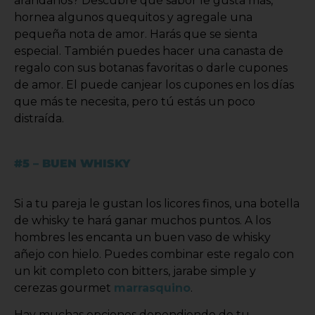
arándanos? Descubre qué sabor le gusta más,
hornea algunos quequitos y agregale una
pequeña nota de amor. Harás que se sienta
especial. También puedes hacer una canasta de
regalo con sus botanas favoritas o darle cupones
de amor. El puede canjear los cupones en los días
que más te necesita, pero tú estás un poco
distraída.
#5 – BUEN WHISKY
Si a tu pareja le gustan los licores finos, una botella
de whisky te hará ganar muchos puntos. A los
hombres les encanta un buen vaso de whisky
añejo con hielo. Puedes combinar este regalo con
un kit completo con bitters, jarabe simple y
cerezas gourmet
marrasquino
.
Hay muchas opciones dependiendo de tu